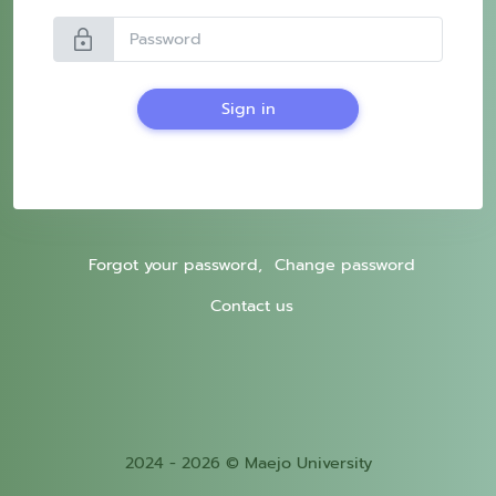
lock
Sign in
Forgot your password,
Change password
Contact us
2024 - 2026 © Maejo University